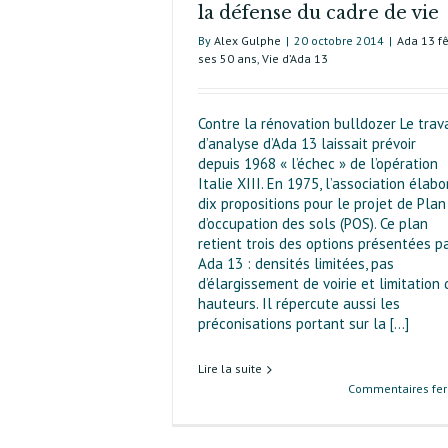
la défense du cadre de vie
By
Alex Gulphe
|
20 octobre 2014
|
Ada 13 f
ses 50 ans
,
Vie d’Ada 13
Contre la rénovation bulldozer Le trava
d’analyse d’Ada 13 laissait prévoir
depuis 1968 « l’échec » de l’opération
Italie XIII. En 1975, l’association élabo
dix propositions pour le projet de Plan
d’occu­pation des sols (POS). Ce plan
retient trois des options présentées p
Ada 13 : densités limitées, pas
d’élargissement de voirie et limitation
hauteurs. Il répercute aussi les
préconisations portant sur la [...]
Lire la suite
Commentaires fe