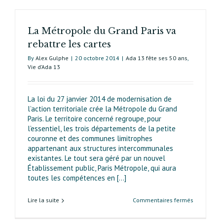
La Métropole du Grand Paris va
rebattre les cartes
By
Alex Gulphe
|
20 octobre 2014
|
Ada 13 fête ses 50 ans
,
Vie d’Ada 13
La loi du 27 janvier 2014 de modernisation de
l’action territoriale crée la Métropole du Grand
Paris. Le territoire concerné regroupe, pour
l’essentiel, les trois départements de la petite
couronne et des communes limitrophes
appartenant aux structu­res intercommunales
existantes. Le tout sera géré par un nouvel
Établissement public, Paris Métropole, qui aura
toutes les compétences en [...]
sur
Lire la suite
Commentaires fermés
La
Métropole