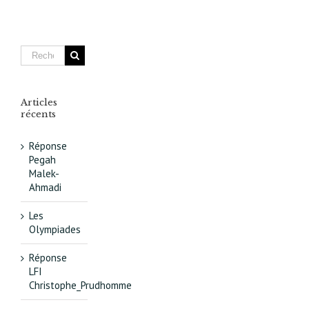
du
Grand
Paris
va
rebattre
les
cartes
Articles
récents
Réponse
Pegah
Malek-
Ahmadi
Les
Olympiades
Réponse
LFI
Christophe_Prudhomme