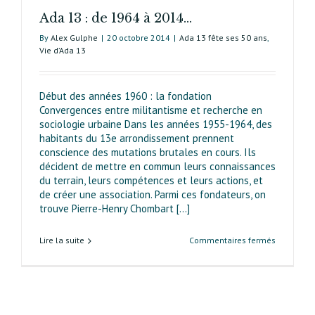
Ada 13 : de 1964 à 2014…
By
Alex Gulphe
|
20 octobre 2014
|
Ada 13 fête ses 50 ans
,
Vie d’Ada 13
Début des années 1960 : la fondation
Convergences entre militantisme et recherche en
sociologie urbaine Dans les années 1955-1964, des
habitants du 13e arrondissement prennent
conscience des mutations brutales en cours. Ils
décident de mettre en commun leurs connaissances
du terrain, leurs compétences et leurs actions, et
de créer une association. Parmi ces fondateurs, on
trouve Pierre-Henry Chombart [...]
sur
Lire la suite
Commentaires fermés
Ada 13 :
de
1964
à
2014…