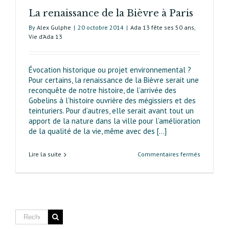
La renaissance de la Bièvre à Paris
By
Alex Gulphe
|
20 octobre 2014
|
Ada 13 fête ses 50 ans
,
Vie d’Ada 13
Évocation historique ou projet environnemental ?
Pour certains, la renaissance de la Bièvre serait une
reconquête de notre histoire, de l’arrivée des
Gobelins à l’histoire ouvrière des mégissiers et des
teinturiers. Pour d’autres, elle serait avant tout un
apport de la nature dans la ville pour l’amélioration
de la qualité de la vie, même avec des [...]
sur
Lire la suite
Commentaires fermés
La
renaissan
de
la
Bièvre
à Paris