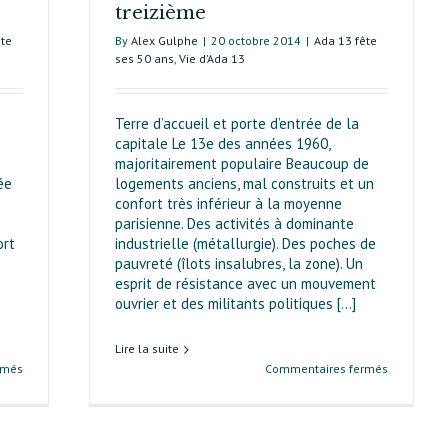
treizième
ête
By
Alex Gulphe
|
20 octobre 2014
|
Ada 13 fête
ses 50 ans
,
Vie d’Ada 13
Terre d’accueil et porte d’entrée de la
capitale Le 13e des années 1960,
majoritairement populaire Beaucoup de
ée
logements anciens, mal construits et un
confort très inférieur à la moyenne
parisienne. Des activités à dominante
ort
industrielle (métallurgie). Des poches de
pauvreté (îlots insalubres, la zone). Un
esprit de résistance avec un mouvement
ouvrier et des militants politiques [...]
Lire la suite
sur
sur
rmés
Commentaires fermés
La
Histoire
renaissance
populaire
de
du
la
treizième