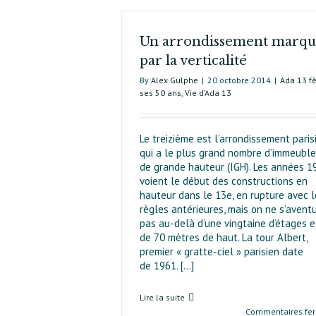
Un arrondissement marq
par la verticalité
By
Alex Gulphe
|
20 octobre 2014
|
Ada 13 f
ses 50 ans
,
Vie d’Ada 13
Le treizième est l’arrondissement paris
qui a le plus grand nombre d’immeubl
de grande hauteur (IGH). Les années 1
voient le début des constructions en
hauteur dans le 13e, en rupture avec l
règles antérieures, mais on ne s’avent
pas au-delà d’une vingtaine d’étages e
de 70 mètres de haut. La tour Albert,
premier « gratte-ciel » parisien date
de 1961. [...]
Lire la suite
Commentaires fe