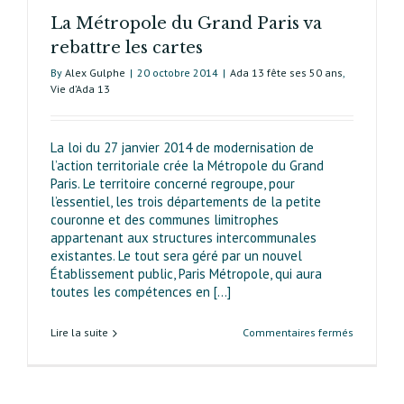
La Métropole du Grand Paris va
rebattre les cartes
By
Alex Gulphe
|
20 octobre 2014
|
Ada 13 fête ses 50 ans
,
Vie d’Ada 13
La loi du 27 janvier 2014 de modernisation de
l’action territoriale crée la Métropole du Grand
Paris. Le territoire concerné regroupe, pour
l’essentiel, les trois départements de la petite
couronne et des communes limitrophes
appartenant aux structu­res intercommunales
existantes. Le tout sera géré par un nouvel
Établissement public, Paris Métropole, qui aura
toutes les compétences en [...]
sur
Lire la suite
Commentaires fermés
La
Métropole
du
Grand