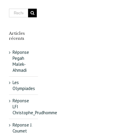
Paris
va
rebattre
les
cartes
Articles
récents
Réponse
Pegah
Malek-
Ahmadi
Les
Olympiades
Réponse
LFI
Christophe_Prudhomme
Réponse J.
Coumet