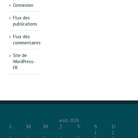
Connexion
Flux des
publications
Flux des
commentaires
Site de
WordPress-
FR
août 2026
L
M
M
J
V
S
D
1
2