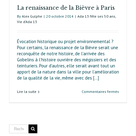
La renaissance de la Bièvre à Paris
By
Alex Gulphe
|
20 octobre 2014
|
Ada 13 fête ses 50 ans
,
Vie d’Ada 13
Évocation historique ou projet environnemental ?
Pour certains, la renaissance de la Bièvre serait une
reconquête de notre histoire, de l’arrivée des
Gobelins à l’histoire ouvrière des mégissiers et des
teinturiers. Pour d’autres, elle serait avant tout un
apport de la nature dans la ville pour l’amélioration
de la qualité de la vie, même avec des [...]
sur
Lire la suite
Commentaires fermés
La
renaissan
de
la
Bièvre
à Paris