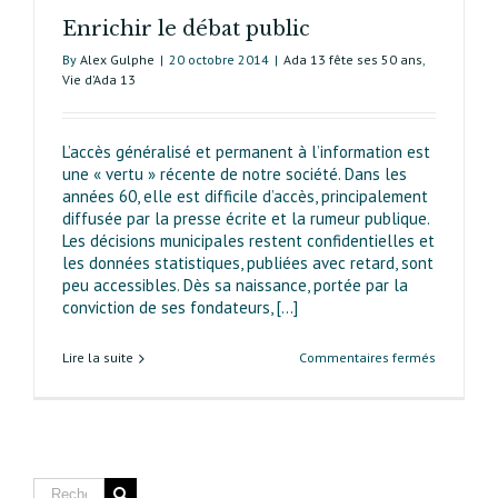
Enrichir le débat public
By
Alex Gulphe
|
20 octobre 2014
|
Ada 13 fête ses 50 ans
,
Vie d’Ada 13
L’accès généralisé et permanent à l’information est
une « vertu » récente de notre société. Dans les
années 60, elle est difficile d’accès, principa­le­ment
diffusée par la presse écrite et la rumeur publique.
Les décisions municipales restent confidentielles et
les données statistiques, publiées avec retard, sont
peu accessibles. Dès sa naissance, portée par la
conviction de ses fondateurs, [...]
sur
Lire la suite
Commentaires fermés
Enrichir
le
débat
public