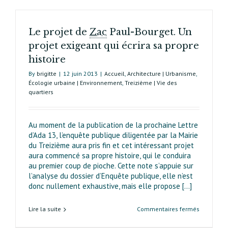
Le projet de
Zac
Paul-Bourget. Un
projet exigeant qui écrira sa propre
histoire
By
brigitte
|
12 juin 2013
|
Accueil
,
Architecture | Urbanisme
,
Écologie urbaine | Environnement
,
Treizième | Vie des
quartiers
Au moment de la publication de la prochaine Lettre
d’Ada 13, l’enquête publique diligentée par la Mairie
du Treizième aura pris fin et cet intéressant projet
aura commencé sa propre histoire, qui le conduira
au premier coup de pioche. Cette note s’appuie sur
l’analyse du dossier d’Enquête publique, elle n’est
donc nullement exhaustive, mais elle propose [...]
sur
Lire la suite
Commentaires fermés
Le