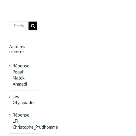
projet
de
Zac
Paul-
Bourget.
Un
projet
exigeant
Articles
qui
récents
écrira
sa
Réponse
propre
Pegah
histoire
Malek-
Ahmadi
Les
Olympiades
Réponse
LFI
Christophe_Prudhomme