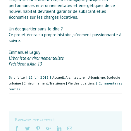
performances environnementales et énergétiques de ce
nouvel habitat devraient garantir de substantielles
économies sur les charges locatives.
Un écoquartier sans le dire ?
Ce projet écrira sa propre histoire, sûrement passionnante à
suivre.
Emmanuel Leguy
Urbaniste environnementaliste
Président d’Ada 13
By
brigitte
|
12 juin 2013
|
Accueil
,
Architecture | Urbanisme
,
Écologie
urbaine | Environnement
,
Treizième | Vie des quartiers
|
Commentaires
sur
fermés
Le
projet
de
Zac
Paul-
Partagez cet article !
Bourget.
Un