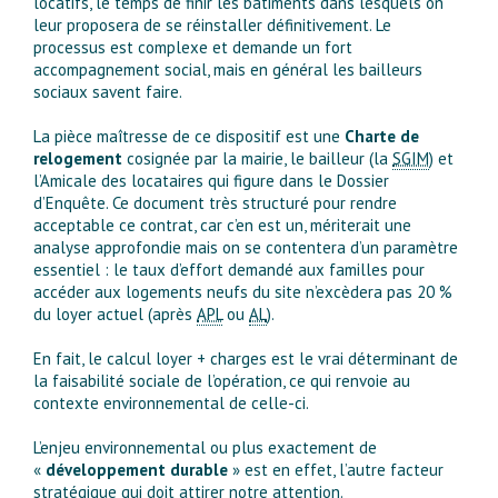
locatifs, le temps de finir les bâtiments dans lesquels on
leur proposera de se réinstaller définitivement. Le
processus est complexe et demande un fort
accompagnement social, mais en général les bailleurs
sociaux savent faire.
La pièce maîtresse de ce dispositif est une
Charte de
relogement
cosignée par la mairie, le bailleur (la
SGIM
) et
l’Amicale des locataires qui figure dans le Dossier
d’Enquête. Ce document très structuré pour rendre
acceptable ce contrat, car c’en est un, mériterait une
analyse approfondie mais on se contentera d’un paramètre
essentiel : le taux d’effort demandé aux familles pour
accéder aux logements neufs du site n’excèdera pas 20 %
du loyer actuel (après
APL
ou
AL
).
En fait, le calcul loyer + charges est le vrai déterminant de
la faisabilité sociale de l’opération, ce qui renvoie au
contexte environnemental de celle-ci.
L’enjeu environnemental ou plus exactement de
«
développement durable
» est en effet, l’autre facteur
stratégique qui doit attirer notre attention.