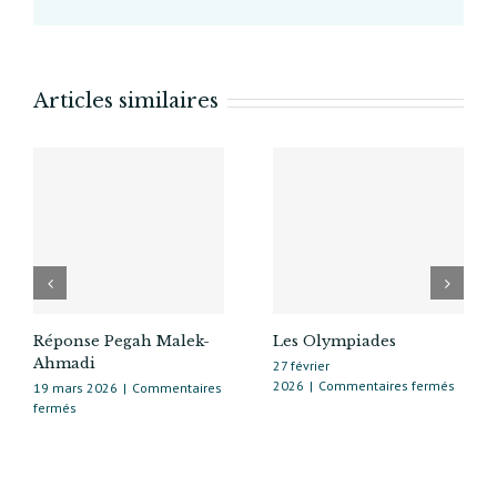
projet
exigeant
qui
écrira
Articles similaires
sa
propre
histoire
Réponse Pegah Malek-
Les Olympiades
Ahmadi
27 février
sur
2026
|
Commentaires fermés
19 mars 2026
|
Commentaires
Les
sur
fermés
Olymp
Réponse
Pegah
Malek-
Ahmadi