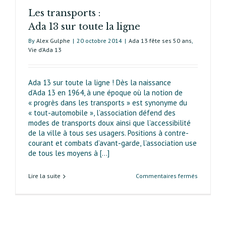
Les transports :
Ada 13 sur toute la ligne
By
Alex Gulphe
|
20 octobre 2014
|
Ada 13 fête ses 50 ans
,
Vie d’Ada 13
Ada 13 sur toute la ligne ! Dès la naissance
d’Ada 13 en 1964, à une époque où la notion de
« progrès dans les transports » est synonyme du
« tout-automobile », l’association défend des
modes de transports doux ainsi que l’accessibilité
de la ville à tous ses usagers. Positions à contre-
courant et combats d’avant-garde, l’asso­ciation use
de tous les moyens à [...]
sur
Lire la suite
Commentaires fermés
Les
transports 
Ada 13
sur
toute