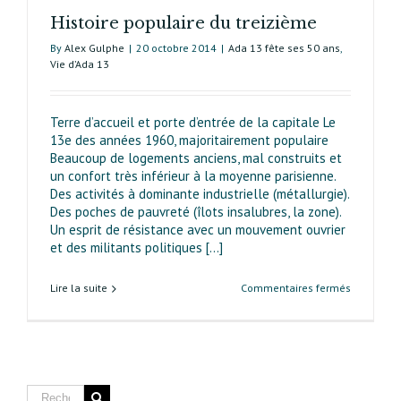
Histoire populaire du treizième
By
Alex Gulphe
|
20 octobre 2014
|
Ada 13 fête ses 50 ans
,
Vie d’Ada 13
Terre d’accueil et porte d’entrée de la capitale Le
13e des années 1960, majoritairement populaire
Beaucoup de logements anciens, mal construits et
un confort très inférieur à la moyenne parisienne.
Des activités à dominante industrielle (métallurgie).
Des poches de pauvreté (îlots insalubres, la zone).
Un esprit de résistance avec un mouvement ouvrier
et des militants politiques [...]
sur
Lire la suite
Commentaires fermés
Histoire
populaire
du
treizième