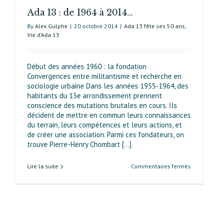
Ada 13 : de 1964 à 2014…
By
Alex Gulphe
|
20 octobre 2014
|
Ada 13 fête ses 50 ans
,
Vie d’Ada 13
Début des années 1960 : la fondation
Convergences entre militantisme et recherche en
sociologie urbaine Dans les années 1955-1964, des
habitants du 13e arrondissement prennent
conscience des mutations brutales en cours. Ils
décident de mettre en commun leurs connaissances
du terrain, leurs compétences et leurs actions, et
de créer une association. Parmi ces fondateurs, on
trouve Pierre-Henry Chombart [...]
sur
Lire la suite
Commentaires fermés
Ada 13 :
de
1964
à
2014…