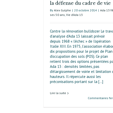
la défense du cadre de vie
By
Alex Gulphe
|
20 octobre 2014
|
Ada 13 f
ses 50 ans
,
Vie d’Ada 13
Contre la rénovation bulldozer Le trava
d’analyse d’Ada 13 laissait prévoir
depuis 1968 « l’échec » de l’opération
Italie XIII. En 1975, l’association élabo
dix propositions pour le projet de Plan
d’occu­pation des sols (POS). Ce plan
retient trois des options présentées p
Ada 13 : densités limitées, pas
d’élargissement de voirie et limitation
hauteurs. Il répercute aussi les
préconisations portant sur la [...]
Lire la suite
Commentaires fe