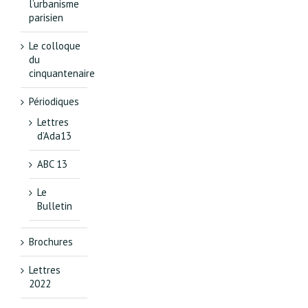
l’urbanisme
parisien
Le colloque
du
cinquantenaire
Périodiques
Lettres
d’Ada13
ABC 13
Le
Bulletin
Brochures
Lettres
2022