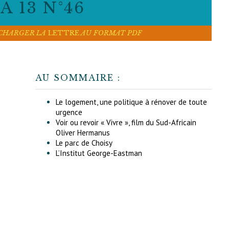
 13 N°46
ÉCHARGER LA
LETTRE
AU FORMAT PDF
AU SOMMAIRE :
Le logement, une politique à rénover de toute
urgence
Voir ou revoir « Vivre », film du Sud-Africain
Oliver Hermanus
Le parc de Choisy
L’Institut George-Eastman