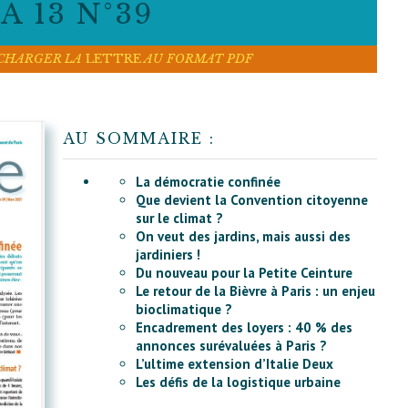
A 13 N°39
ÉCHARGER LA
LETTRE
AU FORMAT PDF
AU SOMMAIRE :
La démocratie confinée
Que devient la Convention citoyenne
sur le climat ?
On veut des jardins, mais aussi des
jardiniers !
Du nouveau pour la Petite Ceinture
Le retour de la Bièvre à Paris : un enjeu
bioclimatique ?
Encadrement des loyers : 40 % des
annonces surévaluées à Paris ?
L’ultime extension d’Italie Deux
Les défis de la logistique urbaine