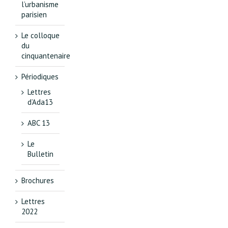
l’urbanisme
parisien
Le colloque
du
cinquantenaire
Périodiques
Lettres
d’Ada13
ABC 13
Le
Bulletin
Brochures
Lettres
2022