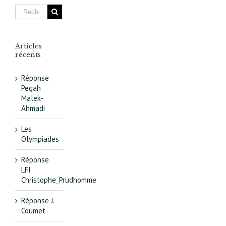
livres
d’aventur
à
découvrir
Articles
récents
Réponse
Pegah
Malek-
Ahmadi
Les
Olympiades
Réponse
LFI
Christophe_Prudhomme
Réponse J.
Coumet