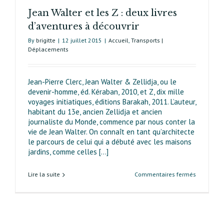
Jean Walter et les Z : deux livres
d’aventures à découvrir
By
brigitte
|
12 juillet 2015
|
Accueil
,
Transports |
Déplacements
Jean-Pierre Clerc, Jean Walter & Zellidja, ou le
devenir-homme, éd. Kéraban, 2010, et Z, dix mille
voyages initiatiques, éditions Barakah, 2011. L’auteur,
habitant du 13e, ancien Zellidja et ancien
journaliste du Monde, commence par nous conter la
vie de Jean Walter. On connaît en tant qu’architecte
le parcours de celui qui a débuté avec les maisons
jardins, comme celles [...]
sur
Lire la suite
Commentaires fermés
Jean
Walter
et
les Z :
deux