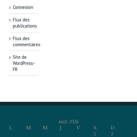
Connexion
Flux des
publications
Flux des
commentaires
Site de
WordPress-
FR
août 2026
L
M
M
J
V
S
D
1
2