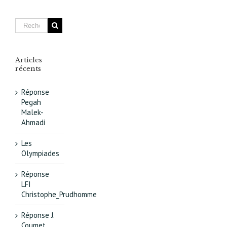
olympiqu
de Tokyo,
« un
éléphant
blanc »
japonais
Articles
récents
Réponse
Pegah
Malek-
Ahmadi
Les
Olympiades
Réponse
LFI
Christophe_Prudhomme
Réponse J.
Coumet