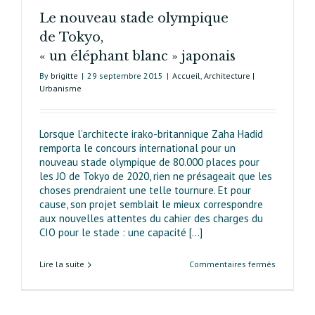
Le nouveau stade olympique
de Tokyo,
« un éléphant blanc » japonais
By
brigitte
|
29 septembre 2015
|
Accueil
,
Architecture |
Urbanisme
Lorsque l’architecte irako-britannique Zaha Hadid
remporta le concours international pour un
nouveau stade olympique de 80.000 places pour
les JO de Tokyo de 2020, rien ne présageait que les
choses prendraient une telle tournure. Et pour
cause, son projet semblait le mieux correspondre
aux nouvelles attentes du cahier des charges du
CIO pour le stade : une capacité [...]
sur
Lire la suite
Commentaires fermés
Le
nouveau
stade