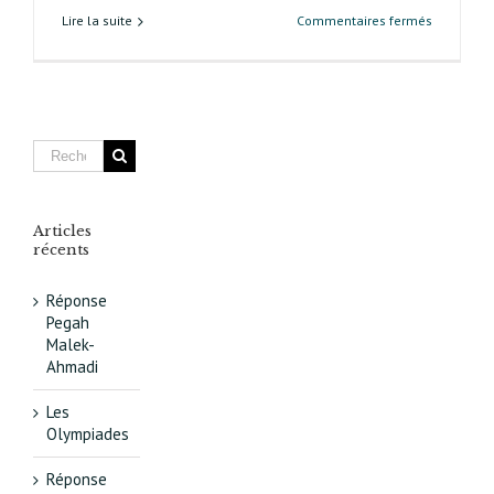
sur
Lire la suite
Commentaires fermés
Communi
de
presse
du
conseil
d’administ
de
l’associat
gestionna
Articles
de
récents
la
dalle
Réponse
des
Pegah
Olympiade
Malek-
ASL Olymp
Ahmadi
Paris XIIIᵉ
Les
Olympiades
Réponse