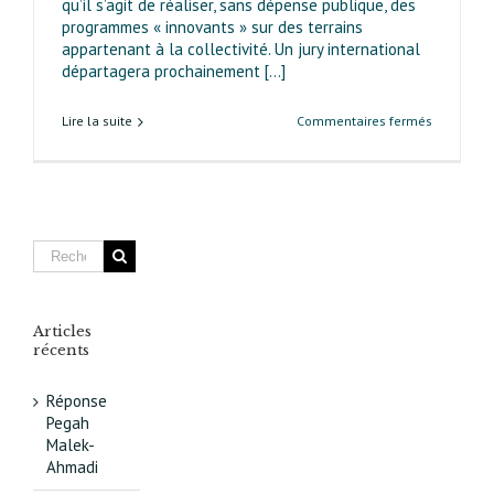
qu’il s’agit de réaliser, sans dépense publique, des
programmes « innovants » sur des terrains
appartenant à la collectivité. Un jury international
départagera prochainement [...]
sur
Lire la suite
Commentaires fermés
Réinvente
Paris
avenue
d’Italie :
un
projet
innovant
Articles
récents
Réponse
Pegah
Malek-
Ahmadi