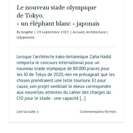
Le nouveau stade olympique
de Tokyo,
« un éléphant blanc » japonais
By
brigitte
|
29 septembre 2015
|
Accueil
,
Architecture |
Urbanisme
Lorsque l’architecte irako-britannique Zaha Hadid
remporta le concours international pour un
nouveau stade olympique de 80.000 places pour
les JO de Tokyo de 2020, rien ne présageait que les
choses prendraient une telle tournure. Et pour
cause, son projet semblait le mieux correspondre
aux nouvelles attentes du cahier des charges du
CIO pour le stade : une capacité [...]
sur
Lire la suite
Commentaires fermés
Le
nouveau
stade