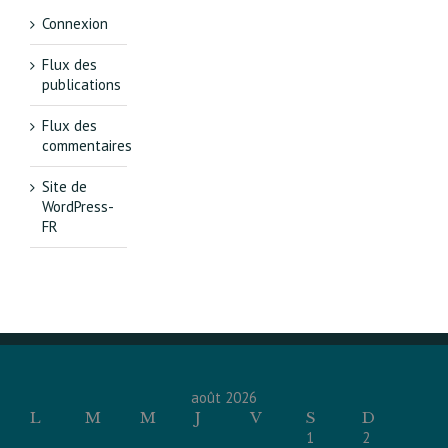
Connexion
Flux des
publications
Flux des
commentaires
Site de
WordPress-
FR
août 2026
L
M
M
J
V
S
D
1
2