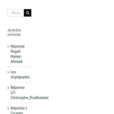
olympiqu
de Tokyo,
« un
éléphant
blanc »
japonais
Articles
récents
Réponse
Pegah
Malek-
Ahmadi
Les
Olympiades
Réponse
LFI
Christophe_Prudhomme
Réponse J.
Coumet