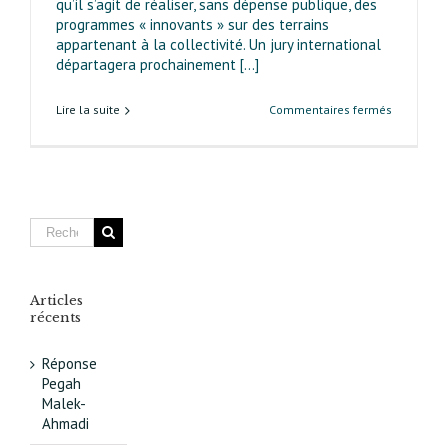
qu’il s’agit de réaliser, sans dépense publique, des
programmes « innovants » sur des terrains
appartenant à la collectivité. Un jury international
départagera prochainement [...]
sur
Lire la suite
Commentaires fermés
Réinvente
Paris
avenue
d’Italie :
un
projet
innovant
Articles
récents
Réponse
Pegah
Malek-
Ahmadi