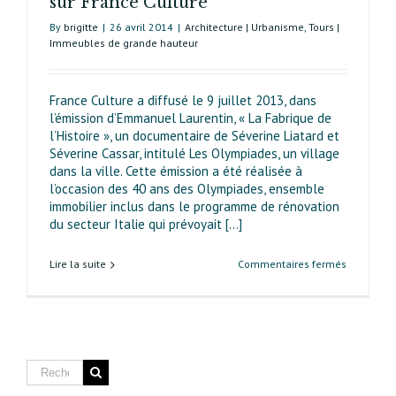
sur France Culture
By
brigitte
|
26 avril 2014
|
Architecture | Urbanisme
,
Tours |
Immeubles de grande hauteur
France Culture a diffusé le 9 juillet 2013, dans
l’émission d’Emmanuel Laurentin, « La Fabrique de
l’Histoire », un documentaire de Séverine Liatard et
Séverine Cassar, intitulé Les Olympiades, un village
dans la ville. Cette émission a été réalisée à
l’occasion des 40 ans des Olympiades, ensemble
immobilier inclus dans le programme de rénovation
du secteur Italie qui prévoyait [...]
sur
Lire la suite
Commentaires fermés
Les
40 ans
des
Olympiad
retracés
sur
France