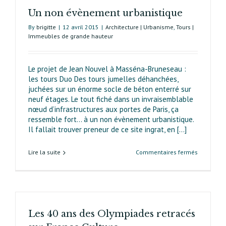
Un non évènement urbanistique
By
brigitte
|
12 avril 2015
|
Architecture | Urbanisme
,
Tours |
Immeubles de grande hauteur
Le projet de Jean Nouvel à Masséna-Bruneseau :
les tours Duo Des tours jumelles déhanchées,
juchées sur un énorme socle de béton enterré sur
neuf étages. Le tout fiché dans un invraisemblable
nœud d’infrastructures aux portes de Paris, ça
ressemble fort… à un non évènement urbanistique.
Il fallait trouver preneur de ce site ingrat, en [...]
sur
Lire la suite
Commentaires fermés
Un
non
évènemen
urbanisti
Les 40 ans des Olympiades retracés