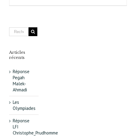
Communi
de
presse
du
conseil
d’administ
de
l’associat
gestionna
Articles
de
récents
la
dalle
Réponse
des
Pegah
Olympiade
Malek-
ASL Olymp
Ahmadi
Paris XIIIᵉ
Les
Olympiades
Réponse
LFI
Christophe_Prudhomme