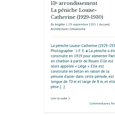
13ᵉ arrondissement
La péniche Louise-
Catherine (1929-1930)
By
brigitte
|
29 septembre 2015
|
Accueil
,
Architecture | Urbanisme
La péniche Louise-Catherine (1929-193
Photographie : J.-F. E. ♠ La péniche a ét
construite en 1919 pour alimenter Pari
en charbon à partir de Rouen. Elle est
alors appelée « Liège ». Elle est
construite en béton en raison de la
pénurie d’acier dans cette période, est
longue de 70 m et large de 8 m, et ell
pèse [...]
Lire la suite
Commentaires fe