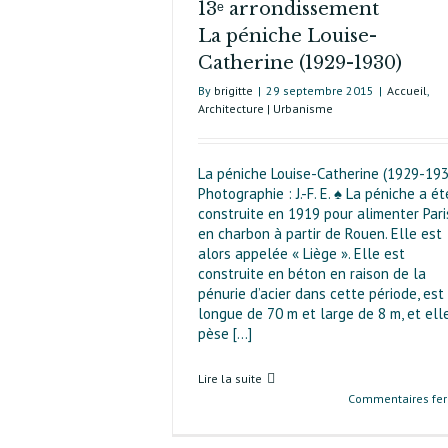
13ᵉ arrondissement
La péniche Louise-
Catherine (1929-1930)
By
brigitte
|
29 septembre 2015
|
Accueil
,
Architecture | Urbanisme
La péniche Louise-Catherine (1929-193
Photographie : J.-F. E. ♠ La péniche a ét
construite en 1919 pour alimenter Pari
en charbon à partir de Rouen. Elle est
alors appelée « Liège ». Elle est
construite en béton en raison de la
pénurie d’acier dans cette période, est
longue de 70 m et large de 8 m, et ell
pèse [...]
Lire la suite
Commentaires fe