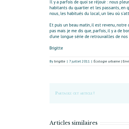
Il y a parfois de quoi se réjouir : nous ple
habitants du quartier et les passants, en 
nous, les habitués du local, un lieu où s’a
Et puis un beau matin, il est revenu, notr
pas mais je me dis que, parfois, il y a de 
d’une longue série de retrouvailles de nos
Brigitte
By
brigitte
|
7 juillet 2011
|
Écologie urbaine | En
Partagez cet article !
Articles similaires