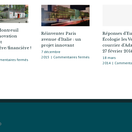
ontreuil
Réponses d’E
Réinventer Paris
novation
Écologie les V
avenue d’Italie : un
t
courrier d’Ad
projet innovant
re/financière !
27 février 201
7 décembre
sur
2015
|
Commentaires fermés
18 mars
sur
entaires fermés
Réinventer
2014
|
Commentai
Mundo-
Paris
Montreuil
avenue
pour
d’Italie :
l’innovation
un
sociale…
projet
et
innovant
immobilière/financière !
D