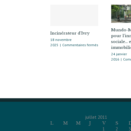
Mundo-M
Incinérateur d’Ivry
pour l’in
18 novembre
sociale… e
sur
2025
|
Commentaires fermés
immobiliè
Incinérateur
24 janvier
d’Ivry
2016
|
Comm
juillet 2011
L
M
M
J
V
S
1
2
3