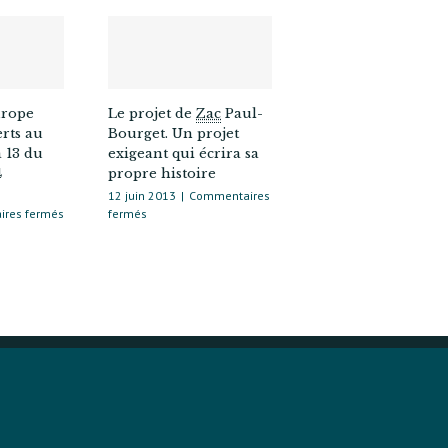
urope
Le projet de
Zac
Paul-
erts au
Bourget. Un projet
a 13 du
exigeant qui écrira sa
4
propre histoire
12 juin 2013
|
Commentaires
sur
sur
res fermés
fermés
Réponses
Le
d’Europe
projet
Écologie
de
les
Zac
Verts
Paul-
au
Bourget.
courrier
Un
d’Ada 13
projet
du
exigeant
27 février 2014
qui
écrira
sa
propre