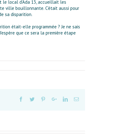
 le local d’Ada 13, accueillait les
 ville bouillonnante. C’était aussi pour
e sa disparition.
rition était-elle programmée ? Je ne sais
. J’espère que ce sera la première étape