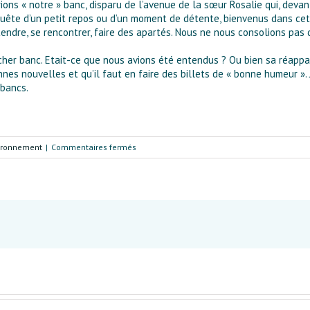
urions « notre » banc, disparu de l’avenue de la sœur Rosalie qui, devant
quête d’un petit repos ou d’un moment de détente, bienvenus dans cette
ttendre, se rencontrer, faire des apartés. Nous ne nous consolions pas d
e cher banc. Etait-ce que nous avions été entendus ? Ou bien sa réappa
bonnes nouvelles et qu’il faut en faire des billets de « bonne humeur »
 bancs.
sur
vironnement
|
Commentaires fermés
Trois
petits
tours,
et
puis
s’en
reviennent…