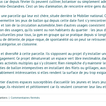
x car depuis février ils peuvent cultiver, botaniser ou simplement adm
Émile-Deslandres. C’est un lieu d’animation, de rencontre entre gens du
 une parcelle qui leur est chère, située derrière le Mobilier national.
permettre les jeux de ballon qui depuis cette date font s’y rencontre
t loin de la circulation automobile, bien d’autres usages coexistent
ion des usagers, qu’ils soient ou non habitants du quartier : les jeux 
t culturelles pour tous, la gym en groupe qui se pratique depuis si l
ieu de détente, de pique-nique, de spontanéité où on peut se retrouver,
catégorise, on cloisonne.
et diversifié à cette parcelle. Ils s’opposent au projet d’y installer
gagement. Ce projet dénaturerait un espace vert libre inestimable, dan
des activités multiples qui s’y côtoient. Rien n’empêche d’y maintenir l
ties de ballon intempestives en installant des filets ou grillages, au
itablement intéressantes si elles rendent la surface de jeu trop exig
ier d’autres espaces susceptibles d’accueillir les jeunes et leurs jeu
ge, ils résistent et pétitionnent car ils veulent conserver leur lieu e
sur
rtiers
|
Commentaires fermés
Square