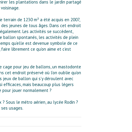
irer les plantations dans le jardin partagé
 voisinage.
 Ce terrain de 1230 m² a été acquis en 2007,
r des jeunes de tous âges. Dans cet endroit
 également. Les activités se succèdent,
de ballon spontanés, les activités de plein
ongtemps qu’elle est devenue symbole de ce
 faire librement ce qu’on aime et c’est
 une cage pour jeu de ballons, un mastodonte
s cet endroit préservé où l’on oublie qu’on
es jeux de ballon qui s’y déroulent avec
ssi efficaces, mais beaucoup plus légers
üe pour jouer normalement ?
x ? Sous le métro aérien, au lycée Rodin ?
t ses usages.