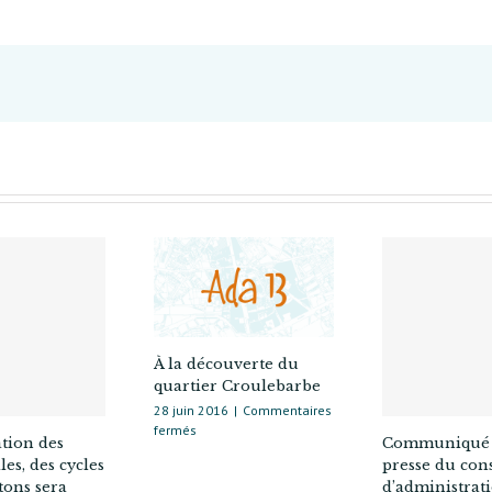
le
Gall
:
un
espace
libre
pour
tous
À la découverte du
quartier Croulebarbe
28 juin 2016
|
Commentaires
sur
fermés
ation des
Communiqué
À
es, des cycles
presse du cons
la
tons sera
d’administrat
découverte