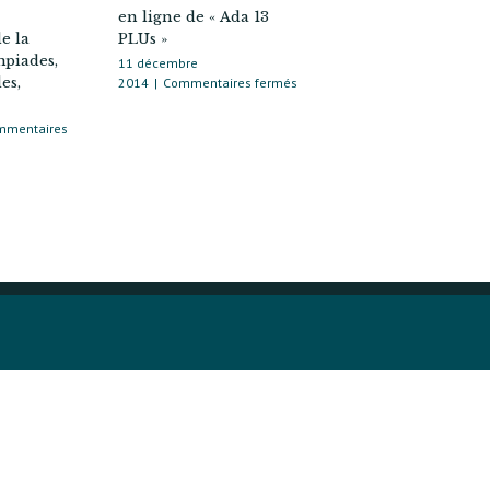
en ligne de « Ada 13
e la
PLUs »
mpiades,
11 décembre
es,
sur
2014
|
Commentaires fermés
Modification
du
mmentaires
PLU
de
ué
Paris.
Contribution
au
débat
en
ation
ligne
de
on
« Ada 13
re
PLUs »
s,
ades,