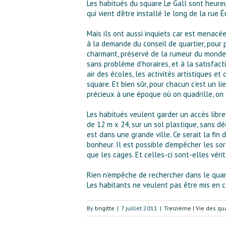
Les habitués du square Le Gall sont heureu
qui vient d’être installé le long de la rue 
Mais ils ont aussi inquiets car est menacée
à la demande du conseil de quartier, pour 
charmant, préservé de la rumeur du monde e
sans problème d’horaires, et à la satisfact
air des écoles, les activités artistiques e
square. Et bien sûr, pour chacun c’est un l
précieux à une époque où on quadrille, on 
Les habitués veulent garder un accès libre 
de 12 m x 24, sur un sol plastique, sans dé
est dans une grande ville. Ce serait la fin 
bonheur. Il est possible d’empêcher les sor
que les cages. Et celles-ci sont-elles vér
Rien n’empêche de rechercher dans le quart
Les habitants ne veulent pas être mis en ca
By
brigitte
|
7 juillet 2011
|
Treizième | Vie des qua