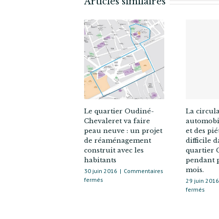
Articles similaires
La circul
Le quartier Oudiné-
automobil
Chevaleret va faire
et des pié
peau neuve : un projet
difficile 
de réaménagement
quartier
construit avec les
pendant 
habitants
mois.
30 juin 2016
|
Commentaires
sur
fermés
29 juin 2016
Le
sur
fermés
quartier
La
Oudiné-
circu
Chevaleret
des