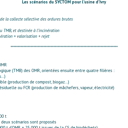
Les scénarios du SYCTOM pour l’usine d’Ivry
e la collecte sélective des ordures brutes
u TMB, et destinée à l’incinération
ration + valorisation + rejet
***************************************************************************
 OMR
ogique (TMB) des OMR, orientées ensuite entre quatre filières :
s…)
ible (production de compost, biogaz…)
ésiduelle ou FCR (production de mâchefers, vapeur, électricité)
00 t
: deux scénarios sont proposés
 000 t d’OMR + 25 000 t issues de la CS de biodéchets)