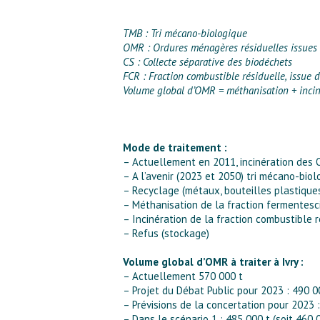
TMB : Tri mécano-biologique
OMR : Ordures ménagères résiduelles issues d
CS : Collecte séparative des biodéchets
FCR : Fraction combustible résiduelle, issue d
Volume global d’OMR = méthanisation + inciné
Mode de traitement :
– Actuellement en 2011, incinération des
– A l’avenir (2023 et 2050) tri mécano-biol
– Recyclage (métaux, bouteilles plastique
– Méthanisation de la fraction fermentesc
– Incinération de la fraction combustible r
– Refus (stockage)
Volume global d’OMR à traiter à Ivry :
– Actuellement 570 000 t
– Projet du Débat Public pour 2023 : 490 0
– Prévisions de la concertation pour 2023 
– Dans le scénario 1 : 485 000 t (soit 460