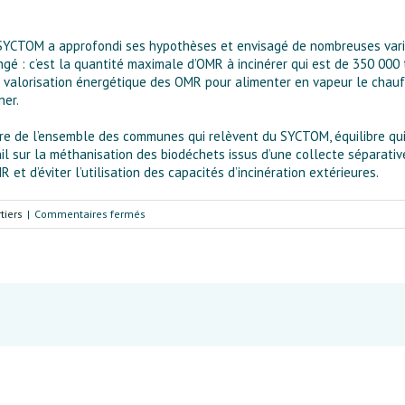
 SYCTOM a approfondi ses hypothèses et envisagé de nombreuses vari
gé : c’est la quantité maximale d’OMR à incinérer qui est de 350 000 t
valorisation énergétique des OMR pour alimenter en vapeur le chauff
ner.
dre de l’ensemble des communes qui relèvent du SYCTOM, équilibre qui
il sur la méthanisation des biodéchets issus d’une collecte séparativ
et d’éviter l’utilisation des capacités d’incinération extérieures.
sur
tiers
|
Commentaires fermés
Projet
pour
l’usine
d’Ivry
:
les
chiffres