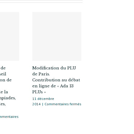
 de
Modification du PLU
eil
de Paris.
ion de
Contribution au débat
en ligne de « Ada 13
e la
PLUs »
mpiades,
11 décembre
es,
sur
2014
|
Commentaires fermés
Modification
du
mmentaires
PLU
de
ué
Paris.