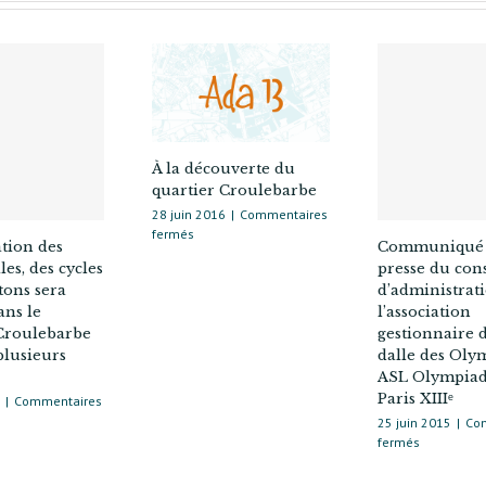
À la découverte du
quartier Croulebarbe
28 juin 2016
|
Commentaires
sur
fermés
ation des
Communiqué
À
es, des cycles
presse du cons
la
tons sera
d’administrat
découverte
dans le
l’association
du
quartier
 Croulebarbe
gestionnaire d
Croulebarbe
plusieurs
dalle des Oly
ASL Olympiad
Paris XIIIᵉ
|
Commentaires
25 juin 2015
|
Co
sur
fermés
lation
Communiq
de