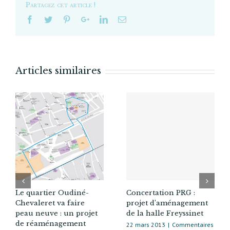
garant
Partagez cet article !
de
la
concertatio
Syctom
et
réponse
Articles similaires
du
garant
Concertation PRG :
Le quartier Oudiné-
projet d’aménagement
Chevaleret va faire
de la halle Freyssinet
peau neuve : un projet
de réaménagement
22 mars 2013
|
Commentaires