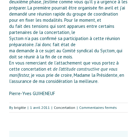
deuxième phase, j’estime comme vous qu’il y a urgence à les
préparer. La première pourrait être organisée fin avril et j’ai
demandé une réunion rapide du groupe de coordination
pour en fixer les modalités. Pour le moment, et
du fait des tensions qui sont apparues entre certains
partenaires de la concertation, le
Syctom n’a pas confirmé sa participation à cette réunion
préparatoire. J’ai donc fait état de
ma demande à ce sujet au Comité syndical du Syctom, qui
doit se réunir à la fin de ce mois.
En vous remerciant de l’attachement que vous portez à
cette concertation et
de l’attitude constructive que vous
manifestez
, je vous prie de croire, Madame la Présidente, en
l’assurance de ma considération la meilleure.
Pierre-Yves GUIHENEUF
sur
By
brigitte
|
1 avril 2011
|
Concertation
|
Commentaires fermés
Lettre
d’Ada
13
au