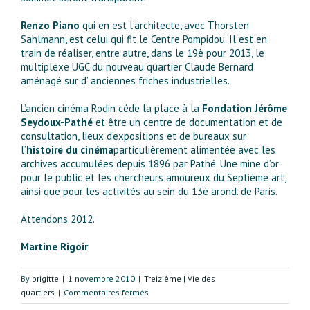
Renzo Piano
qui en est l’architecte, avec Thorsten
Sahlmann, est celui qui fit le Centre Pompidou. Il est en
train de réaliser, entre autre, dans le 19è pour 2013, le
multiplexe UGC du nouveau quartier Claude Bernard
aménagé sur d’ anciennes friches industrielles.
L’ancien cinéma Rodin céde la place à la
Fondation Jérôme
Seydoux-Pathé
et être un centre de documentation et de
consultation, lieux d’expositions et de bureaux sur
l’
histoire du cinéma
particulièrement alimentée avec les
archives accumulées depuis 1896 par Pathé. Une mine d’or
pour le public et les chercheurs amoureux du Septième art,
ainsi que pour les activités au sein du 13è arond. de Paris.
Attendons 2012.
Martine Rigoir
By
brigitte
|
1 novembre 2010
|
Treizième | Vie des
sur
quartiers
|
Commentaires fermés
Le