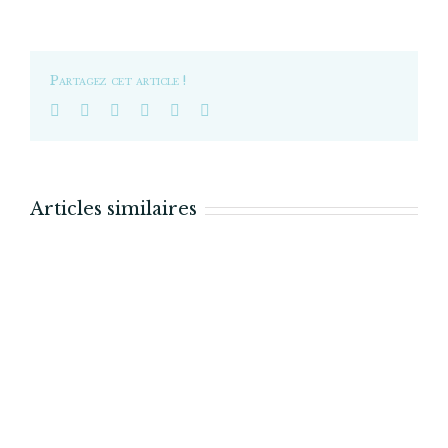
cinéma
Rodin,
avenue
des
Partagez cet article !
Gobelins
(Paris 13)
Articles similaires