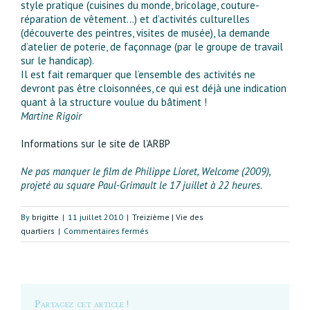
style pratique (cuisines du monde, bricolage, couture-
réparation de vêtement…) et d’activités culturelles
(découverte des peintres, visites de musée), la demande
d’atelier de poterie, de façonnage (par le groupe de travail
sur le handicap).
Il est fait remarquer que l’ensemble des activités ne
devront pas être cloisonnées, ce qui est déjà une indication
quant à la structure voulue du bâtiment !
Martine Rigoir
Informations sur le site de l’ARBP
Ne pas manquer le film de Philippe Lioret, Welcome (2009),
projeté au square Paul-Grimault le 17 juillet à 22 heures.
By
brigitte
|
11 juillet 2010
|
Treizième | Vie des
sur
quartiers
|
Commentaires fermés
Centre
socioculturel
Kellermann-
Rungis :
bilan
Partagez cet article !