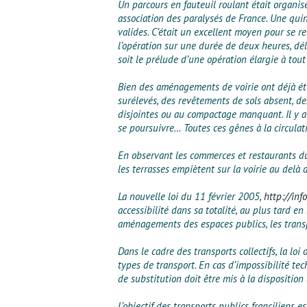
Un parcours en fauteuil roulant était organis
association des paralysés de France. Une quin
valides. C’était un excellent moyen pour se re
l’opération sur une durée de deux heures, déli
soit le prélude d’une opération élargie à tou
Bien des aménagements de voirie ont déjà été 
surélevés, des revêtements de sols absent, des
disjointes ou au compactage manquant. Il y a
se poursuivre… Toutes ces gênes à la circulat
En observant les commerces et restaurants d
les terrasses empiètent sur la voirie au delà d
La nouvelle loi du 11 février 2005,
http://inf
accessibilité dans sa totalité, au plus tard e
aménagements des espaces publics, les transpo
Dans le cadre des transports collectifs, la lo
types de transport. En cas d’impossibilité te
de substitution doit être mis à la disposition
L’objectif des transports publics franciliens 