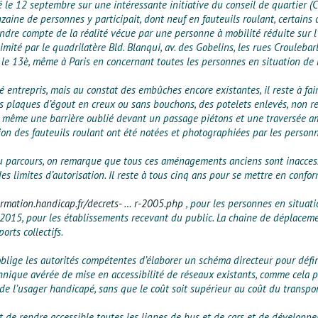
é le 12 septembre sur une intéressante initiative du conseil de quartier (C
zaine de personnes y participait, dont neuf en fauteuils roulant, certains
ndre compte de la réalité vécue par une personne à mobilité réduite sur l’e
mité par le quadrilatère Bld. Blanqui, av. des Gobelins, les rues Croulebarb
t le 13è, même à Paris en concernant toutes les personnes en situation de
entrepris, mais au constat des embûches encore existantes, il reste à fai
 plaques d’égout en creux ou sans bouchons, des potelets enlevés, non remi
 même une barrière oublié devant un passage piétons et une traversée amé
ion des fauteuils roulant ont été notées et photographiées par les person
u parcours, on remarque que tous ces aménagements anciens sont inaccess
es limites d’autorisation. Il reste à tous cinq ans pour se mettre en confor
ormation.handicap.fr/decrets- … r-2005.php
, pour les personnes en situati
n 2015, pour les établissements recevant du public. La chaine de déplacemen
rts collectifs.
i oblige les autorités compétentes d’élaborer un schéma directeur pour défin
chnique avérée de mise en accessibilité de réseaux existants, comme cela po
 de l’usager handicapé, sans que le coût soit supérieur au coût du transpor
est de rendre accessible toutes les lignes de bus et de cars et de développe