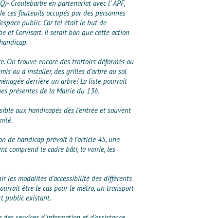
Q)- Croulebarbe en partenariat avec l’ APF,
 de ces fauteuils occupés par des personnes
space public. Car tel était le but de
e et Corvisart. Il serait bon que cette action
 handicap.
re. On trouve encore des trottoirs déformés ou
s ou à installer, des grilles d’arbre au sol
nagée derrière un arbre! La liste pourrait
nes présentes de la Mairie du 13è.
ible aux handicapés dès l’entrée et souvent
mité.
on de handicap prévoit à l’article 45, une
t comprend le cadre bâti, la voirie, les
ir les modalités d’accessibilité des différents
urrait être le cas pour le métro, un transport
t public existant.
r des services d’information et d’assistance