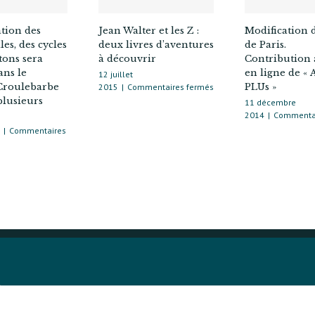
ation des
Jean Walter et les Z :
Modification 
es, des cycles
deux livres d’aventures
de Paris.
tons sera
à découvrir
Contribution 
dans le
en ligne de « 
12 juillet
 Croulebarbe
sur
PLUs »
2015
|
Commentaires fermés
Jean
plusieurs
11 décembre
Walter
2014
|
Commentai
et
|
Commentaires
les Z :
deux
livres
lation
d’aventures
à
obiles,
découvrir
s
ns
ile
D