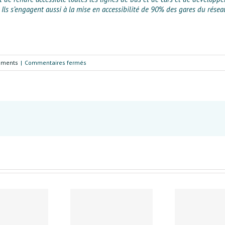
Ils s’engagent aussi à la mise en accessibilité de 90% des gares du réseau
sur
cements
|
Commentaires fermés
Une
accessibilité
au
maximum
des
équipements
publics