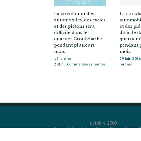
La circulation des
La circul
automobiles, des cycles
automobil
et des piétons sera
et des pié
difficile dans le
difficile 
quartier Croulebarbe
quartier
pendant plusieurs
pendant 
mois
mois.
19 janvier
29 juin 2016
sur
sur
2017
|
Commentaires fermés
fermés
La
La
circulation
circu
des
des
automobiles,
autom
des
des
cycles
cycle
et
et
des
des
piétons
piéto
sera
sera
octobre 2009
difficile
diffic
L
M
M
J
V
S
dans
dans
1
2
3
4
le
le