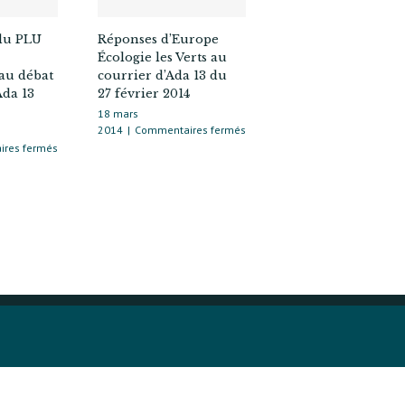
du PLU
Réponses d’Europe
Écologie les Verts au
au débat
courrier d’Ada 13 du
Ada 13
27 février 2014
18 mars
sur
2014
|
Commentaires fermés
Réponses
sur
res fermés
d’Europe
Modification
Écologie
du
les
PLU
Verts
de
au
Paris.
courrier
Contribution
d’Ada 13
au
du
débat
27 février 2014
en
ligne
de
« Ada 13
PLUs »