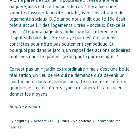
– On a parlé de quartier « populaire » : cela a été vrai
naguère, mais est-ce toujours le cas ? Il y a bien une
volonté d’assurer la mixité sociale, avec l’installation de
logements sociaux. B. Delanoë nous a dit que le 13e était
prêt à accueillir des logements « très » sociaux. Est-ce le
cas ici ? Le parrainage des jardins qui fait référence à
l’esprit solidaire doit être relayé par des réalisations
concrètes pour n’être pas seulement symbolique. Et
pourquoi pas dans le jardin, un rappel des actions solidaires
réalisées dans le quartier (expo photo par exemple) ?
Ce n’est pas un « jardin extraordinaire » mais c’est une belle
réalisation, un lieu de vie qui ne demande qu’à devenir un
maillon actif dans l’échange souhaité entre les différents
quartiers et les différents types d’usagers. Il faut lui en
donner les moyens.
Brigitte Einhorn
By
brigitte
|
2 octobre 2009
|
Paris-Rive gauche
|
Commentaires
sur
fermés
Il
faut