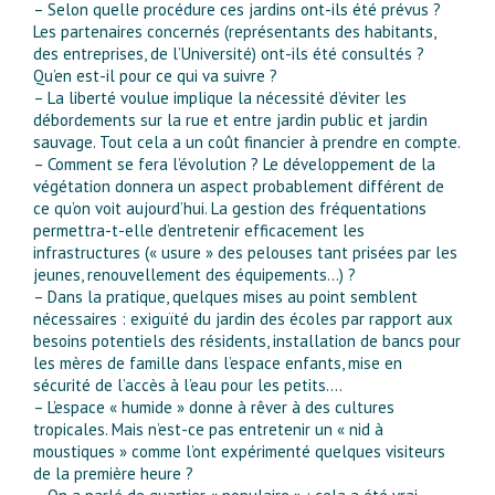
– Selon quelle procédure ces jardins ont-ils été prévus ?
Les partenaires concernés (représentants des habitants,
des entreprises, de l’Université) ont-ils été consultés ?
Qu’en est-il pour ce qui va suivre ?
– La liberté voulue implique la nécessité d’éviter les
débordements sur la rue et entre jardin public et jardin
sauvage. Tout cela a un coût financier à prendre en compte.
– Comment se fera l’évolution ? Le développement de la
végétation donnera un aspect probablement différent de
ce qu’on voit aujourd’hui. La gestion des fréquentations
permettra-t-elle d’entretenir efficacement les
infrastructures (« usure » des pelouses tant prisées par les
jeunes, renouvellement des équipements…) ?
– Dans la pratique, quelques mises au point semblent
nécessaires : exiguïté du jardin des écoles par rapport aux
besoins potentiels des résidents, installation de bancs pour
les mères de famille dans l’espace enfants, mise en
sécurité de l’accès à l’eau pour les petits….
– L’espace « humide » donne à rêver à des cultures
tropicales. Mais n’est-ce pas entretenir un « nid à
moustiques » comme l’ont expérimenté quelques visiteurs
de la première heure ?