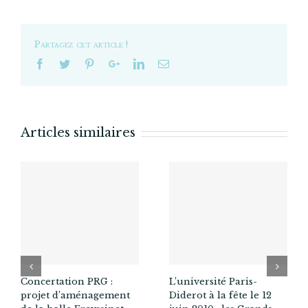
cultiver
notre
jardin
Partagez cet article !
!
(ou
nos
jardins
du
treizième)
Articles similaires
Concertation PRG :
L’université Paris-
projet d’aménagement
Diderot à la fête le 12