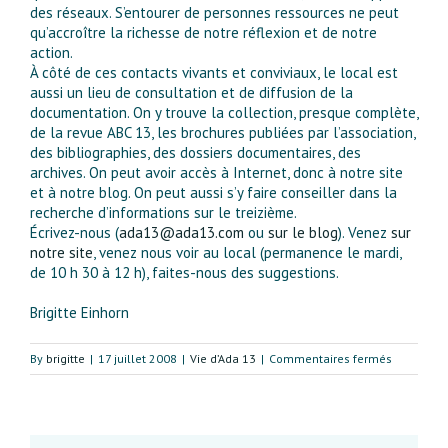
des réseaux. S’entourer de personnes ressources ne peut
qu’accroître la richesse de notre réflexion et de notre
action.
À côté de ces contacts vivants et conviviaux, le local est
aussi un lieu de consultation et de diffusion de la
documentation. On y trouve la collection, presque complète,
de la revue ABC 13, les brochures publiées par l’association,
des bibliographies, des dossiers documentaires, des
archives. On peut avoir accès à Internet, donc à notre site
et à notre blog. On peut aussi s’y faire conseiller dans la
recherche d’informations sur le treizième.
Écrivez-nous (
ada13@ada13.com
ou
sur le blog
). Venez
sur
notre site
, venez nous voir au local (permanence le mardi,
de 10 h 30 à 12 h), faites-nous des suggestions.
Brigitte Einhorn
sur
By
brigitte
|
17 juillet 2008
|
Vie d’Ada 13
|
Commentaires fermés
Un
local
au
cœur