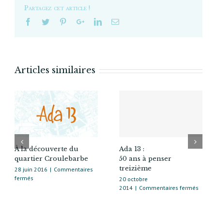
de
Partagez cet article !
la
vie
d’Ada 13
Articles similaires
À la découverte du
Ada 13 :
quartier Croulebarbe
50 ans à penser
treizième
28 juin 2016
|
Commentaires
sur
fermés
20 octobre
À
sur
2014
|
Commentaires fermés
la
Ada 13 
découverte
50 ans
du
à