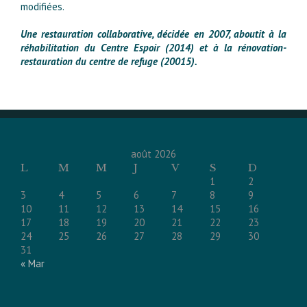
modifiées.
Une restauration collaborative, décidée en 2007, aboutit à la
réhabilitation du Centre Espoir (2014) et à la rénovation-
restauration du centre de refuge (20015).
août 2026
L
M
M
J
V
S
D
1
2
3
4
5
6
7
8
9
10
11
12
13
14
15
16
17
18
19
20
21
22
23
24
25
26
27
28
29
30
31
« Mar