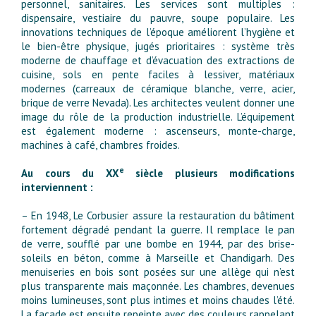
personnel, sanitaires. Les services sont multiples :
dispensaire, vestiaire du pauvre, soupe populaire. Les
innovations techniques de l’époque améliorent l’hygiène et
le bien-être physique, jugés prioritaires : système très
moderne de chauffage et d’évacuation des extractions de
cuisine, sols en pente faciles à lessiver, matériaux
modernes (carreaux de céramique blanche, verre, acier,
brique de verre Nevada). Les architectes veulent donner une
image du rôle de la production industrielle. L’équipement
est également moderne : ascenseurs, monte-charge,
machines à café, chambres froides.
e
Au cours du XX
siècle plusieurs modifications
interviennent :
– En 1948, Le Corbusier assure la restauration du bâtiment
fortement dégradé pendant la guerre. Il remplace le pan
de verre, soufflé par une bombe en 1944, par des brise-
soleils en béton, comme à Marseille et Chandigarh. Des
menuiseries en bois sont posées sur une allège qui n’est
plus transparente mais maçonnée. Les chambres, devenues
moins lumineuses, sont plus intimes et moins chaudes l’été.
La façade est ensuite repeinte avec des couleurs rappelant