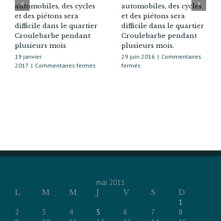
automobiles, des cycles
automobiles, des cycles
et des piétons sera
et des piétons sera
difficile dans le quartier
difficile dans le quartier
Croulebarbe pendant
Croulebarbe pendant
plusieurs mois
plusieurs mois.
19 janvier
29 juin 2016
|
Commentaires
sur
sur
2017
|
Commentaires fermés
fermés
La
La
circulation
circulation
des
des
automobiles,
automobiles,
des
des
cycles
cycles
et
et
des
des
piétons
piétons
sera
sera
difficile
difficile
dans
dans
le
le
mai 2011
quartier
quartier
L
M
M
J
V
S
D
Croulebarbe
Croulebarbe
1
pendant
pendant
2
3
4
5
6
7
8
plusieurs
plusieurs