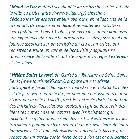
* Maud Le Floc’h
, directrice du pôle de recherche sur les arts de
la ville ou pOlau (http://www.polau.org/) cherche à
décloisonner les espaces et leur approche, en reliant arts de la
rue et arts de l’espace et en faisant remonter les initiatives
métropolitaines. Dans 13 villes, par exemple, ont été organisés
une expérience de « marche prospective » : des parcours d’une
journée associent sur un territoire un élu et un artiste qui
remettent ensuite un carnet de bord. L’élu y applique sa
connaissance de la ville et l’artiste apporte un regard extérieur
et des idées.
* Hélène Sallet-Lavorel
, du Comité du Tourisme de Seine-Saint-
Denis (www.tourisme93.com/), propose un « tourisme
participatif », faisant dialoguer « touristes » et habitants. L’idée
est de faire venir au-delà du périphérique des visiteurs a priori
attirés par le pôle attractif qu’est le centre de Paris. En partant
des initiatives d’associations locales, il s’agit de découvrir des
identités autres : des rencontres avec les habitants qui
racontent ce qu’ils connaissent, des visites d’entreprises où les
travailleurs parlent de leur métier, de leur savoir-faire, de leurs
innovations. C’est une valorisation des potentiels locaux qui
repose sur un travail sur la fierté de ce qu’on est et qui permet