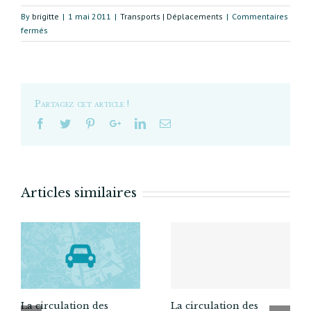
By
brigitte
|
1 mai 2011
|
Transports | Déplacements
|
Commentaires
sur
fermés
Lire
et
construire
sa
ville,
Partagez cet article !
en
marchant
Articles similaires
La circulation des
La circulation des