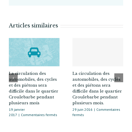
dans
le
13e
Articles similaires
La circulation des
La circulation des
automobiles, des cycles
automobiles, des cycles
et des piétons sera
et des piétons sera
difficile dans le quartier
difficile dans le quartier
Croulebarbe pendant
Croulebarbe pendant
plusieurs mois
plusieurs mois.
19 janvier
29 juin 2016
|
Commentaires
sur
sur
2017
|
Commentaires fermés
fermés
La
La
circulation
circulation
des
des