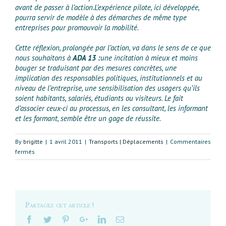
avant de passer à l’action.L’expérience pilote, ici développée,
pourra servir de modèle à des démarches de même type
entreprises pour promouvoir la mobilité.
Cette réflexion, prolongée par l’action, va dans le sens de ce que
nous souhaitons à
ADA 13 :
une incitation à mieux et moins
bouger se traduisant par des mesures concrètes, une
implication des responsables politiques, institutionnels et au
niveau de l’entreprise, une sensibilisation des usagers qu’ils
soient habitants, salariés, étudiants ou visiteurs. Le fait
d’associer ceux-ci au processus, en les consultant, les informant
et les formant, semble être un gage de réussite.
By
brigitte
|
1 avril 2011
|
Transports | Déplacements
|
Commentaires
sur
fermés
Vers
une
mobilité
durable,
une
Partagez cet article !
mobilité
désirable