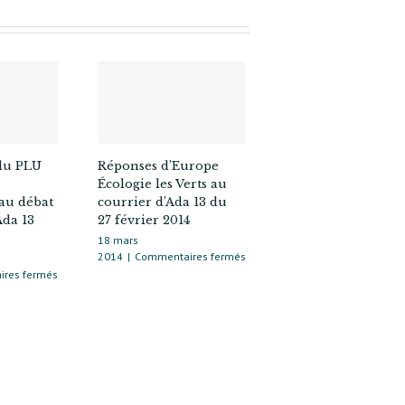
du PLU
Réponses d’Europe
Écologie les Verts au
au débat
courrier d’Ada 13 du
Ada 13
27 février 2014
18 mars
sur
2014
|
Commentaires fermés
Réponses
sur
res fermés
d’Europe
Modification
Écologie
du
les
PLU
Verts
de
au
Paris.
courrier
Contribution
d’Ada 13
au
du
débat