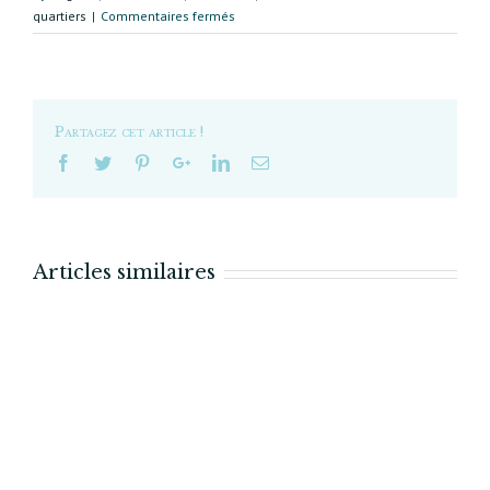
sur
quartiers
|
Commentaires fermés
Projet
pour
l’usine
d’Ivry
:
Partagez cet article !
les
chiffres
Articles similaires