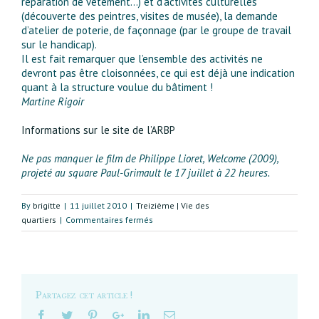
réparation de vêtement…) et d’activités culturelles
(découverte des peintres, visites de musée), la demande
d’atelier de poterie, de façonnage (par le groupe de travail
sur le handicap).
Il est fait remarquer que l’ensemble des activités ne
devront pas être cloisonnées, ce qui est déjà une indication
quant à la structure voulue du bâtiment !
Martine Rigoir
Informations sur le site de l’ARBP
Ne pas manquer le film de Philippe Lioret, Welcome (2009),
projeté au square Paul-Grimault le 17 juillet à 22 heures.
By
brigitte
|
11 juillet 2010
|
Treizième | Vie des
sur
quartiers
|
Commentaires fermés
Centre
socioculturel
Kellermann-
Rungis :
bilan
Partagez cet article !
d’étape
(juillet 2010)