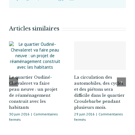
Articles similaires
Le quartier Oudiné-
La circulation des
Chevaleret va faire
automobiles, des cycles
peau neuve : un projet
et des piétons sera
de réaménagement
difficile dans le quartier
construit avec les
Croulebarbe pendant
habitants
plusieurs mois.
30 juin 2016
|
Commentaires
29 juin 2016
|
Commentaires
sur
sur
fermés
fermés
Le
La
quartier
circulation