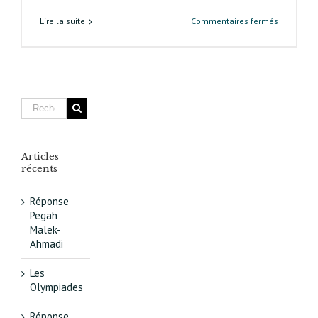
sur
Lire la suite
Commentaires fermés
Le
quartier
Oudiné-
Chevalere
va
faire
peau
neuve
:
Articles
un
récents
projet
de
Réponse
réaména
Pegah
construit
Malek-
avec
Ahmadi
les
habitants
Les
Olympiades
Réponse