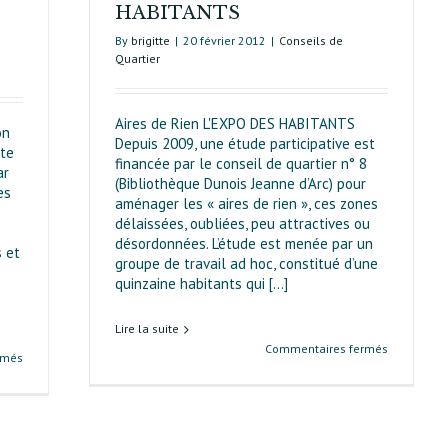
HABITANTS
By
brigitte
|
20 février 2012
|
Conseils de
Quartier
Aires de Rien L'EXPO DES HABITANTS
on
Depuis 2009, une étude participative est
ête
financée par le conseil de quartier n° 8
ar
(Bibliothèque Dunois Jeanne d’Arc) pour
es
aménager les « aires de rien », ces zones
délaissées, oubliées, peu attractives ou
désordonnées. L’étude est menée par un
s et
groupe de travail ad hoc, constitué d’une
quinzaine habitants qui [...]
Lire la suite
sur
Commentaires fermés
sur
rmés
Aires
Le
de
premier
Rien
baromètre
L’EXPO
de
DES